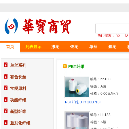
热门搜索：
hb
D
首页
列表显示
涤纶
锦纶
单丝
氨纶
单丝系列
PBT纤维
有色长丝
编号：hb130
等级：A级
常规原料
价格：0.00元/公斤
功能纤维
PBT纤维 DTY 20D /10F
新型纤维
编号：hb133
等级：A级
差别化纤维