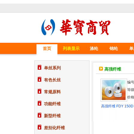
首页
列表显示
涤纶
锦纶
单
单丝系列
高强纤维
有色长丝
编号
等级
常规原料
价格
功能纤维
高强纤维 FDY 150D 
新型纤维
差别化纤维