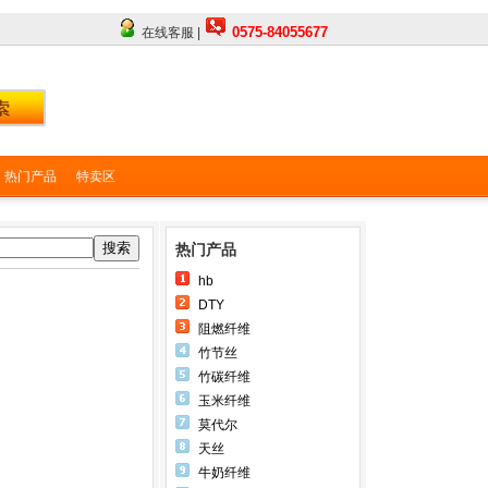
0575-84055677
在线客服 |
热门产品
特卖区
搜索
热门产品
hb
DTY
阻燃纤维
竹节丝
竹碳纤维
玉米纤维
莫代尔
天丝
牛奶纤维