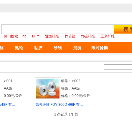
热门搜索：
hb
DTY
阻燃纤维
竹节丝
竹碳纤维
玉米纤维
丝
氨纶
粘胶
纱线
混纺
限时抢购
：zt001
编号：zt002
：AA级
等级：AA级
：0.00元/公斤
价格：0.00元/公斤
/48F 有…
高强纤维 FDY 300D /96F 有…
2 条记录 1/1 页