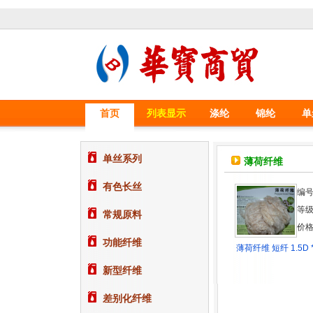
首页
列表显示
涤纶
锦纶
单
单丝系列
薄荷纤维
有色长丝
编号
等
常规原料
价格
功能纤维
薄荷纤维 短纤 1.5D 
新型纤维
差别化纤维