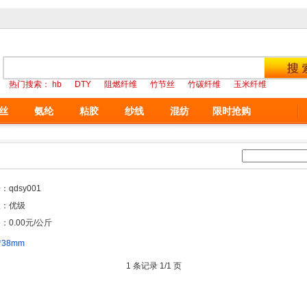
热门搜索：
hb
DTY
阻燃纤维
竹节丝
竹碳纤维
玉米纤维
丝
氨纶
粘胶
纱线
混纺
限时抢购
：qdsy001
级：优级
：0.00元/公斤
*38mm
1 条记录 1/1 页