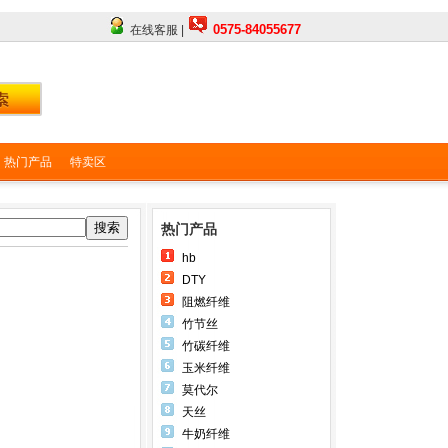
0575-84055677
在线客服 |
热门产品
特卖区
搜索
热门产品
hb
DTY
阻燃纤维
竹节丝
竹碳纤维
玉米纤维
莫代尔
天丝
牛奶纤维