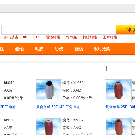
热门搜索：
hb
DTY
阻燃纤维
竹节丝
竹碳纤维
玉米纤维
丝
氨纶
粘胶
纱线
混纺
限时抢购
：hb052
编号：hb053
编
：AA级
等级：AA级
等
：0.00元/公斤
价格：0.00元/公斤
价
/2F 三角有…
复合单丝 60D /4F 三角有光
复合单丝 25D+30
：hb058
编号：hb059
编
：AA级
等级：AA级
等