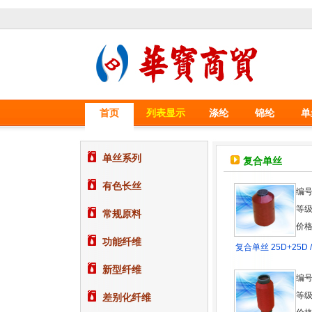
首页
列表显示
涤纶
锦纶
单
单丝系列
复合单丝
有色长丝
编号
等级
常规原料
价格
功能纤维
复合单丝 25D+25D 
新型纤维
编号
等级
差别化纤维