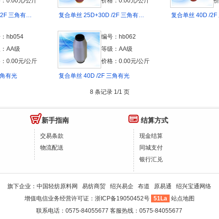
：0.00元/公斤
价格：0.00元/公斤
价
/2F 三角有…
复合单丝 25D+30D /2F 三角有…
复合单丝 40D /2
：hb054
编号：hb062
：AA级
等级：AA级
：0.00元/公斤
价格：0.00元/公斤
 三角有光
复合单丝 40D /2F 三角有光
8 条记录 1/1 页
新手指南
结算方式
交易条款
现金结算
物流配送
同城支付
银行汇兑
旗下企业：
中国轻纺原料网
易纺商贸
绍兴易企
布道
原易通
绍兴宝通网络
增值电信业务经营许可证：
浙ICP备19050452号
51La
站点地图
联系电话：0575-84055677 客服热线：0575-84055677