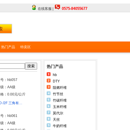
0575-84055677
在线客服 |
热门产品
特卖区
搜索
热门产品
hb
号：hb057
DTY
级：AA级
阻燃纤维
竹节丝
格：0.00元/公斤
竹碳纤维
D /2F 三角有…
玉米纤维
莫代尔
号：hb061
天丝
级：AA级
牛奶纤维