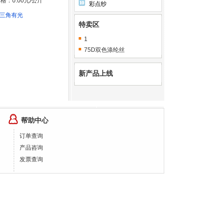
格：0.00元/公斤
彩点纱
F 三角有光
特卖区
1
75D双色涤纶丝
新产品上线
帮助中心
订单查询
产品咨询
发票查询