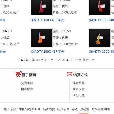
级：优级
等级：优级
：0.00元/公斤
价格：0.00元/公斤
价
 半光
涤纶DTY 150D 48F 半光
涤纶DTY 150D 4
：hb552
编号：hb553
编
级：优级
等级：优级
：0.00元/公斤
价格：0.00元/公斤
价
 有光
涤纶DTY 150D 48F 半光
涤纶DTY 150D 4
163 条记录 1/8 页
下一页
1
2
3
4
5
下5页
最后一页
新手指南
结算方式
交易条款
现金结算
物流配送
同城支付
银行汇兑
旗下企业：
中国轻纺原料网
易纺商贸
绍兴易企
布道
原易通
绍兴宝通网络