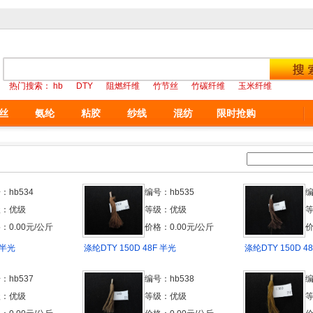
热门搜索：
hb
DTY
阻燃纤维
竹节丝
竹碳纤维
玉米纤维
丝
氨纶
粘胶
纱线
混纺
限时抢购
：hb534
编号：hb535
编
级：优级
等级：优级
：0.00元/公斤
价格：0.00元/公斤
价
 半光
涤纶DTY 150D 48F 半光
涤纶DTY 150D 4
：hb537
编号：hb538
编
级：优级
等级：优级