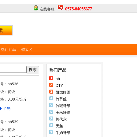
0575-84055677
在线客服 |
热门产品
特卖区
搜索
热门产品
hb
号：hb536
DTY
等级：优级
阻燃纤维
竹节丝
格：0.00元/公斤
竹碳纤维
8F 半光
玉米纤维
莫代尔
号：hb539
天丝
等级：优级
牛奶纤维