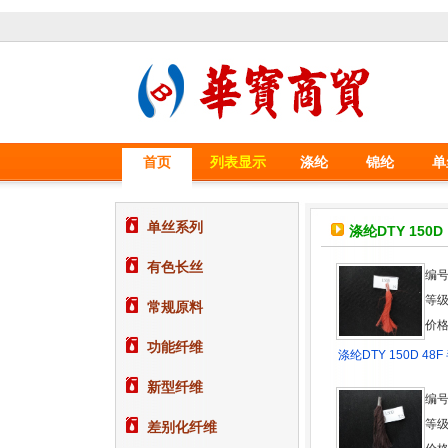
首页
列表显示
涤纶
锦纶
单
单丝系列
涤纶DTY 150D
有色长丝
编号
等
常规原料
价格
功能纤维
涤纶DTY 150D 48F
新型纤维
编号
等
差别化纤维