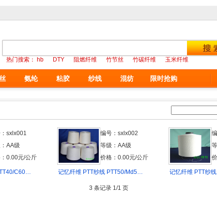
热门搜索：
hb
DTY
阻燃纤维
竹节丝
竹碳纤维
玉米纤维
丝
氨纶
粘胶
纱线
混纺
限时抢购
：sxlx001
编号：sxlx002
编
：AA级
等级：AA级
等
：0.00元/公斤
价格：0.00元/公斤
价
T40/C60…
记忆纤维 PTT纱线 PTT50/Md5…
记忆纤维 PTT纱线 7
3 条记录 1/1 页