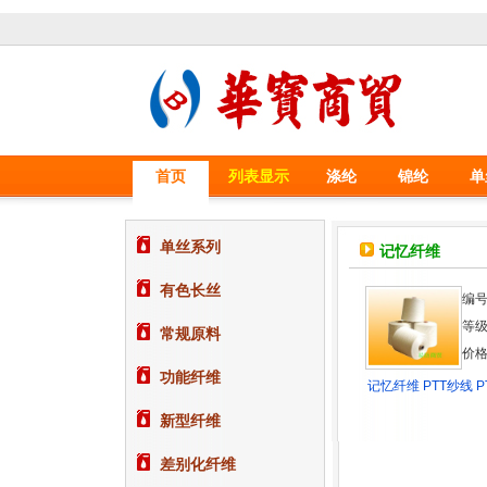
首页
列表显示
涤纶
锦纶
单
单丝系列
记忆纤维
有色长丝
编号
等级
常规原料
价格
功能纤维
记忆纤维 PTT纱线 PT
新型纤维
差别化纤维