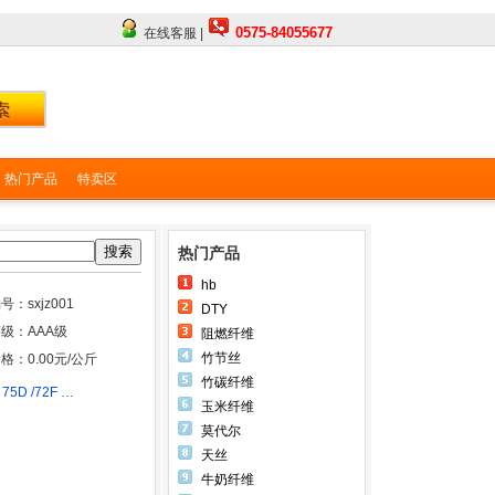
0575-84055677
在线客服 |
热门产品
特卖区
搜索
热门产品
hb
号：sxjz001
DTY
级：AAA级
阻燃纤维
竹节丝
格：0.00元/公斤
竹碳纤维
5D /72F …
玉米纤维
莫代尔
天丝
牛奶纤维