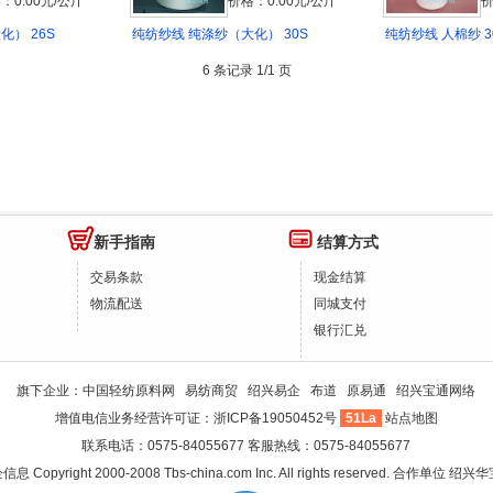
：0.00元/公斤
价格：0.00元/公斤
价
） 26S
纯纺纱线 纯涤纱（大化） 30S
纯纺纱线 人棉纱 3
6 条记录 1/1 页
新手指南
结算方式
交易条款
现金结算
物流配送
同城支付
银行汇兑
旗下企业：
中国轻纺原料网
易纺商贸
绍兴易企
布道
原易通
绍兴宝通网络
增值电信业务经营许可证：
浙ICP备19050452号
51La
站点地图
联系电话：0575-84055677 客服热线：0575-84055677
企信息
Copyright 2000-2008 Tbs-china.com Inc. All rights reserved. 合作单位
绍兴华