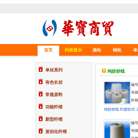
首页
列表显示
涤纶
锦纶
单
单丝系列
纯纺纱线
有色长丝
编号
等级
常规原料
价格
功能纤维
纯纺纱线 印度纱JC 2
新型纤维
编号
等级
差别化纤维