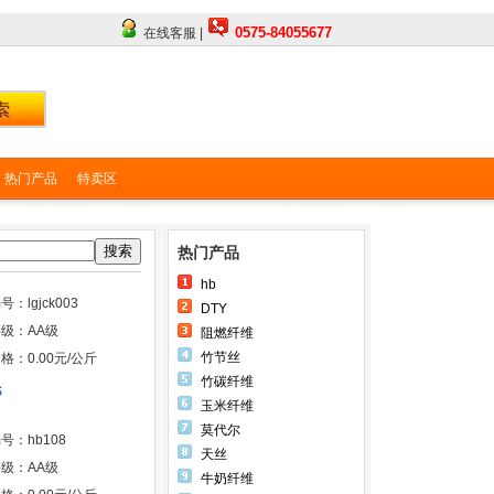
0575-84055677
在线客服 |
热门产品
特卖区
搜索
热门产品
hb
号：lgjck003
DTY
级：AA级
阻燃纤维
竹节丝
格：0.00元/公斤
竹碳纤维
S
玉米纤维
莫代尔
号：hb108
天丝
级：AA级
牛奶纤维