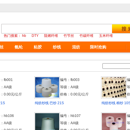
热门搜索：
hb
DTY
阻燃纤维
竹节丝
竹碳纤维
玉米纤维
丝
氨纶
粘胶
纱线
混纺
限时抢购
：fb001
编号：fb003
编
：AA级
等级：AA级
等
：0.00元/公斤
价格：0.00元/公斤
价
1S
纯纺纱线 巴纱 21S
纯纺纱线 棉纱 10
：hb106
编号：hb107
编
：AA级
等级：AA级
等