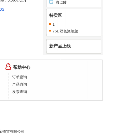
格：0.00元/公斤
彩点纱
0S
特卖区
1
75D双色涤纶丝
新产品上线
帮助中心
订单查询
产品咨询
发票查询
宝物贸有限公司