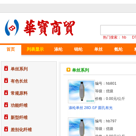
热门搜索：
hb
D
首页
列表显示
涤纶
锦纶
单丝
氨纶
单丝系列
单丝系列
有色长丝
编号：hb801
等级：优级
常规原料
价格：0.00元/公斤
功能纤维
涤纶单丝 28D /1F 圆孔有光
新型纤维
编号：hb797
等级：优级
差别化纤维