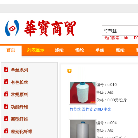
热门搜索：
hb
D
首页
列表显示
涤纶
锦纶
单丝
氨纶
单丝系列
有色长丝
编号：ct010
等级：A级
常规原料
价格：0.00元/公斤
功能纤维
竹节丝 回竹节 240D 半光
新型纤维
编号：ct004
等级：A级
差别化纤维