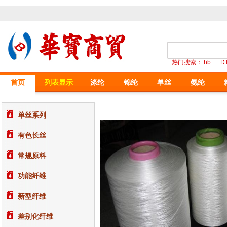
热门搜索：
hb
D
首页
列表显示
涤纶
锦纶
单丝
氨纶
单丝系列
有色长丝
常规原料
功能纤维
新型纤维
差别化纤维