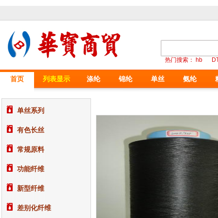
热门搜索：
hb
D
首页
列表显示
涤纶
锦纶
单丝
氨纶
单丝系列
有色长丝
常规原料
功能纤维
新型纤维
差别化纤维