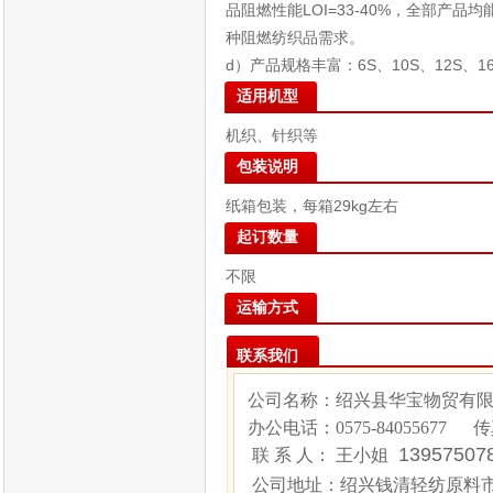
品阻燃性能LOI=33-40%，全部产
种阻燃纺织品需求。
d）产品规格丰富：6S、10S、12S、
适用机型
机织、针织等
包装说明
纸箱包装，每箱29kg左右
起订数量
不限
运输方式
联系我们
公司名称：绍兴县华宝物贸有
办公电话：
0575-84055677
传
1395750
联 系 人： 王小姐
公司地址：绍兴钱清轻纺原料市场