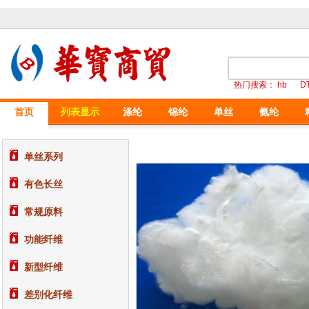
热门搜索：
hb
D
首页
列表显示
涤纶
锦纶
单丝
氨纶
单丝系列
有色长丝
常规原料
功能纤维
新型纤维
差别化纤维