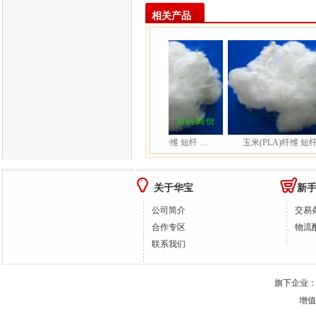
相关产品
米纤维 玉米长丝 50D
玉米(PLA)纤维 短纤 …
玉米(PLA)纤维 短纤 
关于华宝
新
公司简介
交易
合作专区
物流
联系我们
旗下企业
增值