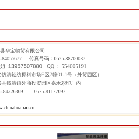
兴县华宝物贸有限公司
5-84055677
传真号码：
0575-88700037
13957507880
：
554005191
小姐
QQ
钱清轻纺原料市场E区7幢01-1号（外贸园区）
兴县钱清镇外商投资园区嘉禾彩印厂内
75-84226369 0575-81177097
.chinahuabao.cn