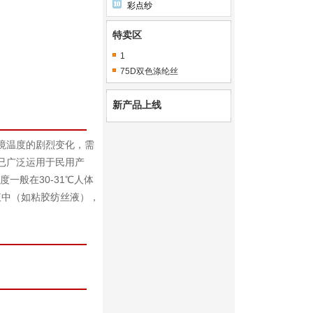
彩点纱
特卖区
1
75D双色涤纶丝
新产品上线
境温度的剧烈变化，需
已广泛运用于民用产
一般在30-31℃人体
丝液中（如粘胶纺丝液），