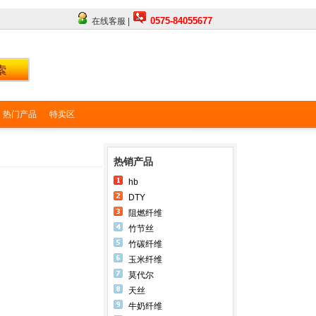
0575-84055677
在线客服 |
热门产品
特卖区
热销产品
hb
DTY
阻燃纤维
竹节丝
竹碳纤维
玉米纤维
莫代尔
天丝
牛奶纤维