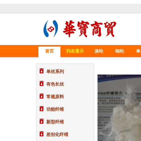
首页
列表显示
涤纶
锦纶
单
单丝系列
有色长丝
常规原料
功能纤维
新型纤维
差别化纤维