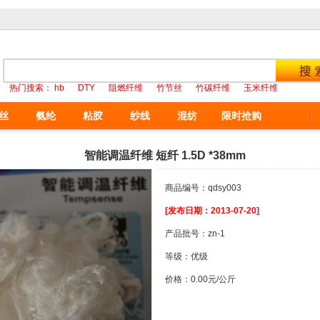
热门搜索：
hb
DTY
阻燃纤维
竹节丝
竹碳纤维
玉米纤维
丝
氨纶
粘胶
纱线
混纺
限时抢购
智能调温纤维 短纤 1.5D *38mm
商品编号：qdsy003
[发布日期：2013-07-20]
产品批号：zn-1
等级：优级
价格：0.00元/公斤