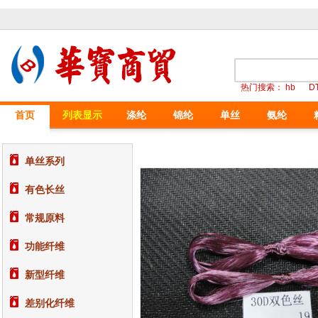
热门搜索：
hb
D
首页
列表显示
涤纶
锦纶
单丝
氨纶
单丝系列
有色长丝
常规原料
功能纤维
新型纤维
差别化纤维