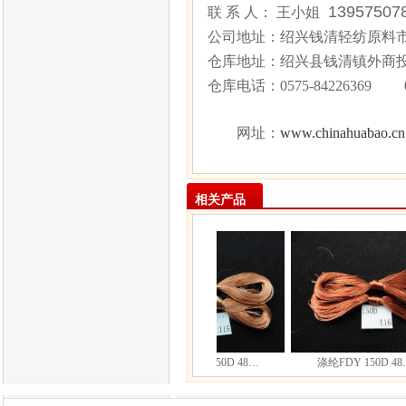
1395750
联 系 人： 王小姐
公司地址：绍兴钱清轻纺原料市场
仓库地址：绍兴县钱清镇外商
仓库电话：
0575-84226369 
www.chinahuabao.cn
网址：
相关产品
涤纶FDY 150D 48…
涤纶FDY 150D 48…
涤纶FDY 150D 48…