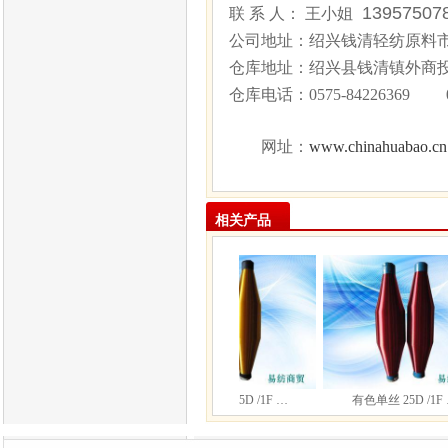
1395750
联 系 人： 王小姐
公司地址：绍兴钱清轻纺原料市场
仓库地址：绍兴县钱清镇外商
仓库电话：
0575-84226369 
www.chinahuabao.cn
网址：
相关产品
有色单丝 25D /1F …
有色单丝 25D /1F …
有色单丝 25D /1F …