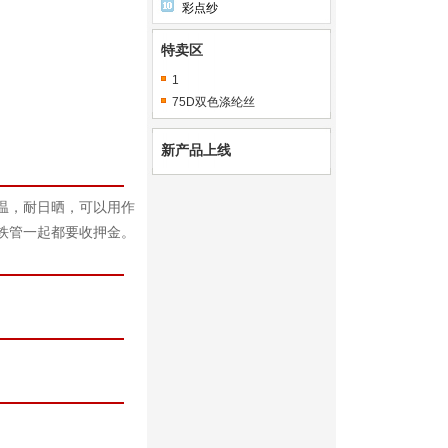
彩点纱
特卖区
1
75D双色涤纶丝
新产品上线
温，耐日晒，可以用作
铁管一起都要收押金。