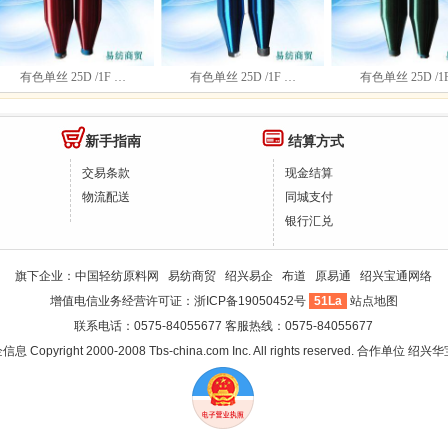
有色单丝 25D /1F …
有色单丝 25D /1F …
有色单丝 25D /1F 
新手指南
结算方式
交易条款
现金结算
物流配送
同城支付
银行汇兑
旗下企业：
中国轻纺原料网
易纺商贸
绍兴易企
布道
原易通
绍兴宝通网络
增值电信业务经营许可证：
浙ICP备19050452号
51La
站点地图
联系电话：0575-84055677 客服热线：0575-84055677
企信息
Copyright 2000-2008 Tbs-china.com Inc. All rights reserved. 合作单位
绍兴华