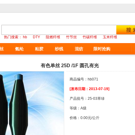
热门搜索：
hb
DTY
阻燃纤维
竹节丝
竹碳纤维
玉米纤维
丝
氨纶
粘胶
纱线
混纺
限时抢购
有色单丝 25D /1F 圆孔有光
商品编号：hb071
[发布日期：2013-07-19]
产品批号：25-03草绿
等级：A级
价格：0.00元/公斤