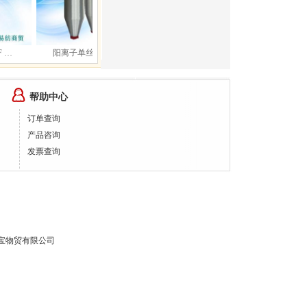
…
阳离子单丝 30D /1F…
有色单丝 25D /1F …
有色单丝 
帮助中心
订单查询
产品咨询
发票查询
宝物贸有限公司