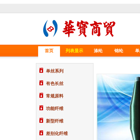
首页
列表显示
涤纶
锦纶
单
单丝系列
有色长丝
常规原料
功能纤维
新型纤维
差别化纤维