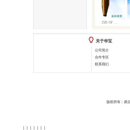
0D /1F…
有色单丝 25D /1F …
有色单丝 25D /1F …
关于华宝
公司简介
合作专区
联系我们
版权所有：
易
|
|
|
|
|
|
|