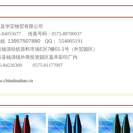
兴县华宝物贸有限公司
5-84055677
传真号码：
0575-88700037
13957507880
：
554005191
小姐
QQ
钱清轻纺原料市场E区7幢01-1号（外贸园区）
兴县钱清镇外商投资园区嘉禾彩印厂内
75-84226369 0575-81177097
.chinahuabao.cn