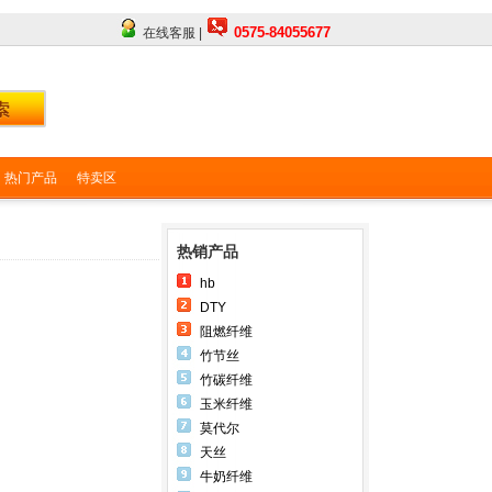
0575-84055677
在线客服 |
热门产品
特卖区
热销产品
hb
DTY
阻燃纤维
竹节丝
竹碳纤维
玉米纤维
莫代尔
天丝
牛奶纤维