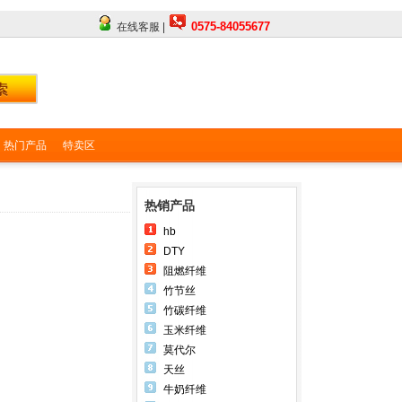
0575-84055677
在线客服 |
热门产品
特卖区
热销产品
hb
DTY
阻燃纤维
竹节丝
竹碳纤维
玉米纤维
莫代尔
天丝
牛奶纤维