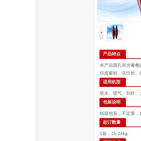
产品特点
本产品圆孔有光
有色
织造窗纱、头巾纱、
适用机型
喷水、喷气、剑杆、
包装说明
纸箱包装，不定重，15
起订数量
1箱，15-24kg.