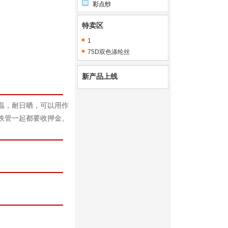
彩点纱
特卖区
1
75D双色涤纶丝
新产品上线
温，耐日晒，可以用作
铁管一起都要收押金。