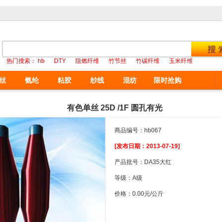
热门搜索：
hb
DTY
阻燃纤维
竹节丝
竹碳纤维
玉米纤维
丝
氨纶
粘胶
纱线
混纺
限时抢购
有色单丝 25D /1F 圆孔有光
商品编号：hb067
[发布日期：2013-07-19]
产品批号：DA35大红
等级：A级
价格：0.00元/公斤