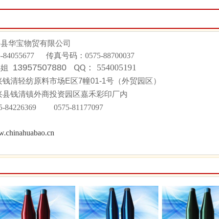
兴县华宝物贸有限公司
5-84055677
传真号码：
0575-88700037
13957507880
：
554005191
小姐
QQ
钱清轻纺原料市场E区7幢01-1号（外贸园区）
兴县钱清镇外商投资园区嘉禾彩印厂内
75-84226369 0575-81177097
.chinahuabao.cn