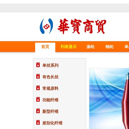
首页
列表显示
涤纶
锦纶
单
单丝系列
有色长丝
常规原料
功能纤维
新型纤维
差别化纤维